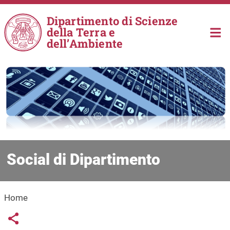
Salta al contenuto principale
Dipartimento di Scienze
della Terra e
dell’Ambiente
Social di Dipartimento
Home
Links condivisione social
Share button