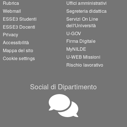
Footer 1
Footer 2
Rubrica
Uffici amministrativi
Webmail
Segreteria didattica
ESSE3 Studenti
Servizi On Line
dell'Università
ESSE3 Docenti
U-GOV
Privacy
Firma Digitale
Accessibilità
MyNILDE
Mappa del sito
U-WEB Missioni
Cookie settings
Rischio lavorativo
Social di Dipartimento