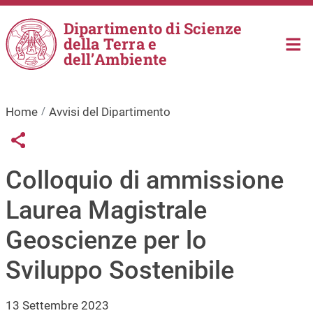
Salta al contenuto principale
Dipartimento di Scienze
della Terra e
dell’Ambiente
Home
Avvisi del Dipartimento
Links condivisione social
Share button
Colloquio di ammissione
Laurea Magistrale
Geoscienze per lo
Sviluppo Sostenibile
13 Settembre 2023