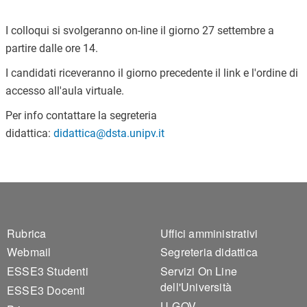
I colloqui si svolgeranno on-line il giorno 27 settembre a
partire dalle ore 14.
I candidati riceveranno il giorno precedente il link e l'ordine di
accesso all'aula virtuale.
Per info contattare la segreteria
didattica:
didattica@dsta.unipv.it
Footer 1
Footer 2
Rubrica
Uffici amministrativi
Webmail
Segreteria didattica
ESSE3 Studenti
Servizi On Line
dell'Università
ESSE3 Docenti
U-GOV