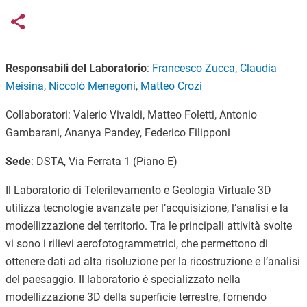
Links condivisione social
Share button
Responsabili del Laboratorio
:
Francesco Zucca
,
Claudia
Meisina
,
Niccolò Menegoni
,
Matteo Crozi
Collaboratori: Valerio Vivaldi, Matteo Foletti, Antonio
Gambarani, Ananya Pandey, Federico Filipponi
Sede
: DSTA, Via Ferrata 1 (Piano E)
Il Laboratorio di Telerilevamento e Geologia Virtuale 3D
utilizza tecnologie avanzate per l’acquisizione, l’analisi e la
modellizzazione del territorio. Tra le principali attività svolte
vi sono i rilievi aerofotogrammetrici, che permettono di
ottenere dati ad alta risoluzione per la ricostruzione e l’analisi
del paesaggio. Il laboratorio è specializzato nella
modellizzazione 3D della superficie terrestre, fornendo