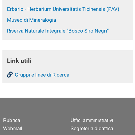
Erbario - Herbarium Universitatis Ticinensis (PAV)
Museo di Mineralogia
Riserva Naturale Integrale “Bosco Siro Negri”
Link utili
Gruppi e linee di Ricerca
Footer 1
Footer 2
Rubrica
Uffici amministrativi
Webmail
Segreteria didattica